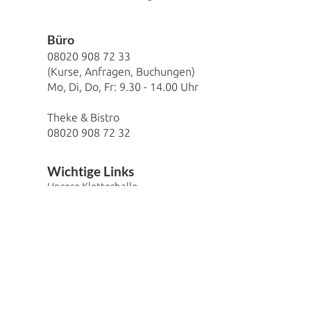
​Büro
08020 908 72 33
(Kurse, Anfragen, Buchungen)
Mo, Di, Do, Fr:
9.30 - 14.00
Uhr
Theke & Bistro
08020 908 72 32
Wichtige Links
Unsere Kletterhalle
Kurse
Routenbaukalender
Alle Events 2025
Alle Downloads und Formulare
Geburtstag feiern
Gutschein erwerben