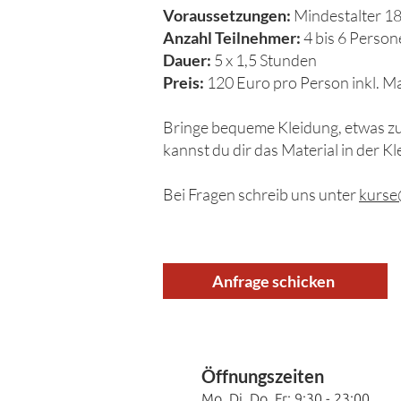
Voraussetzungen:
Mindestalter 18
Anzahl Teilnehmer:
4 bis 6 Perso
Dauer:
5 x 1,5 Stunden
Preis:
120 Euro pro Person inkl. Mat
Bringe bequeme Kleidung, etwas zu 
kannst du dir das Material in der Kl
Bei Fragen schreib uns unter
kurse
Anfrage schicken
Öffnung
szeiten
Mo, Di, Do, Fr
: 9:30
- 23:00